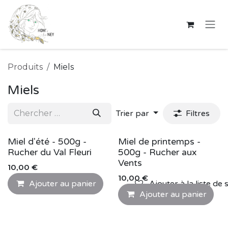
Se rendre au contenu
Produits
Miels
Miels
Trier par
Filtres
Miel d'été - 500g -
Miel de printemps -
Rucher du Val Fleuri
500g - Rucher aux
Vents
10,00
€
10,00
€
Ajouter au panier
Ajouter à la liste de 
Ajouter au panier