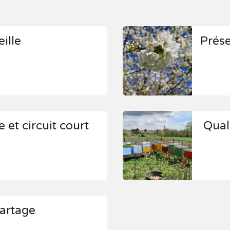
eille
Prés
 et circuit court
Quali
artage