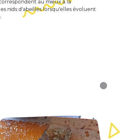
 correspondent au mieux à la
s nids d'abeilles lorsqu'elles évoluent
.