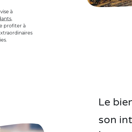
 vise à
dants,
e profiter à
extraordinaires
ies.
Le bien
son in