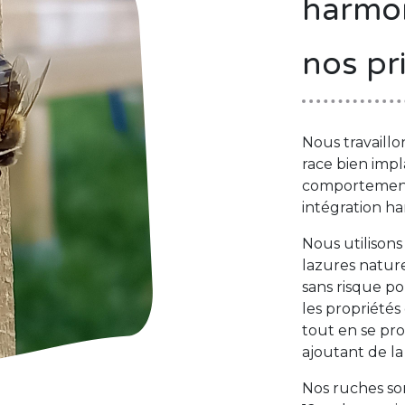
harmo
nos pr
Nous travaillo
race bien impl
comportement
intégration ha
Nous utilison
lazures natur
sans risque po
les propriétés
tout en se pr
ajoutant de la
Nos ruches s