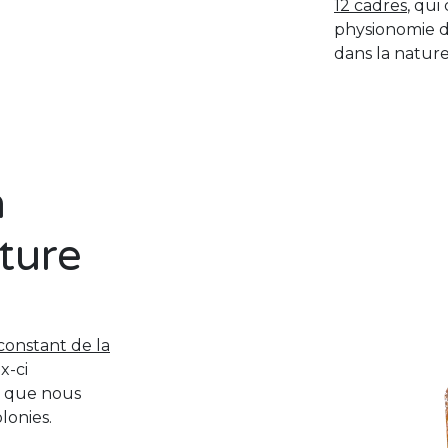
12 cadres
, qui
physionomie de
dans la nature
n
ture
 constant de la
x-ci
n que nous
lonies.