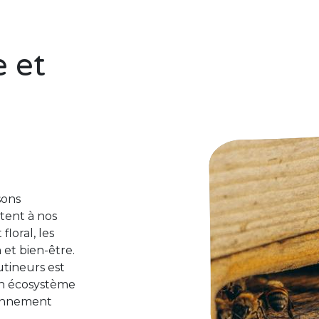
e et
sons
tent à nos
loral, les
 et bien-être.
utineurs est
un écosystème
ronnement