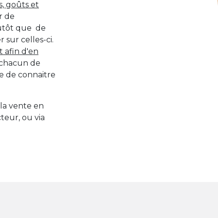
, goûts et
r de
utôt que de
 sur celles-ci.
 afin d'en
, chacun de
re de connaitre
 la vente en
teur, ou via