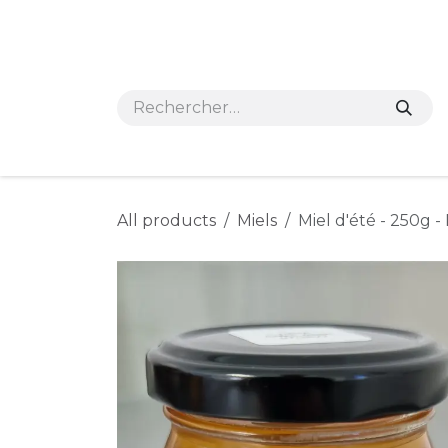
Se rendre au contenu
Accueil
e-shop
Nos points de vente et
All products
Miels
Miel d'été - 250g 