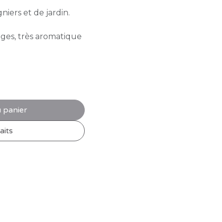
niers et de jardin.
uges, très aromatique
 panier
aits