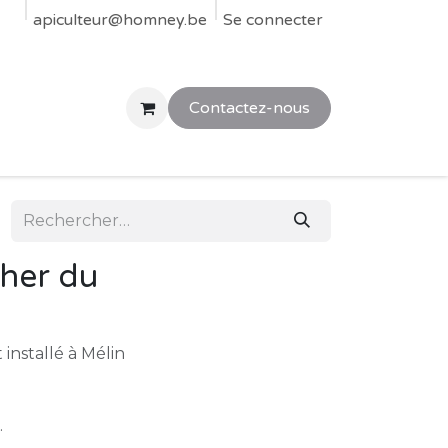
res
apiculteur@homney.be
Parrainer ou accueillir une ruche chez vous
Se connecter
SOS Essa
Contactez-nous
cher du
installé à Mélin
.