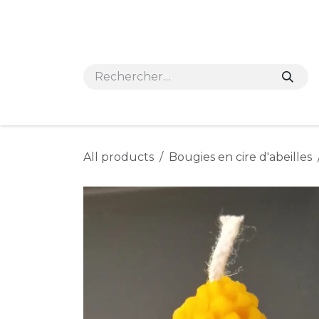
Se rendre au contenu
Accueil
e-shop
Nos points de vente et
All products
Bougies en cire d'abeilles